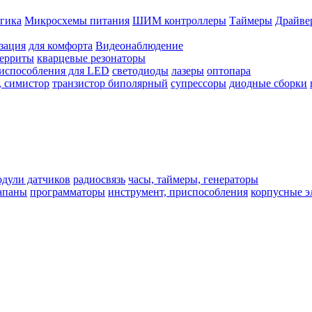
гика
Микросхемы питания
ШИМ контроллеры
Таймеры
Драйве
зация
для комфорта
Видеонаблюдение
ферриты
кварцевые резонаторы
испособления для LED
светодиоды
лазеры
оптопара
, симистор
транзистор биполярный
супрессоры
диодные сборки
одули датчиков
радиосвязь
часы, таймеры, генераторы
лапаны
программаторы
инструмент, приспособления
корпусные э