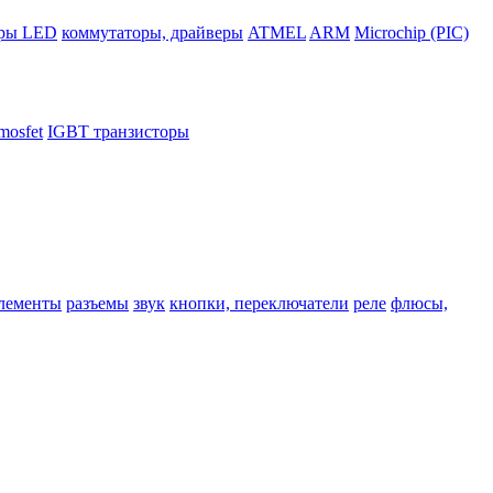
ры LED
коммутаторы, драйверы
ATMEL
ARM
Microchip (PIC)
mosfet
IGBT транзисторы
лементы
разъемы
звук
кнопки, переключатели
реле
флюсы,