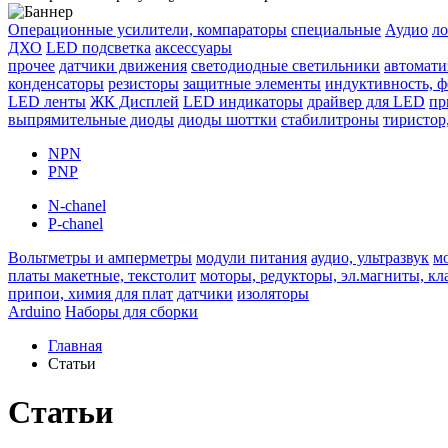
Операционные усилители, компараторы
специальные
Аудио
ло
ДХО
LED подсветка
аксессуары
прочее
датчики движения
светодиодные светильники
автомати
конденсаторы
резисторы
защитные элементы
индуктивность, 
LED ленты
ЖК Дисплей
LED индикаторы
драйвер для LED
пр
выпрямительные диоды
диоды шоттки
стабилитроны
тиристор
NPN
PNP
N-chanel
P-chanel
Вольтметры и амперметры
модули питания
аудио, ультразвук
м
платы макетные, текстолит
моторы, редукторы, эл.магниты, к
припои, химия для плат
датчики
изоляторы
Arduino
Наборы для сборки
Главная
Статьи
Статьи