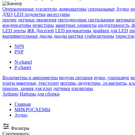
Операционные усилители, компараторы
специальные
Аудио
ло
ДХО
LED подсветка
аксессуары
прочее
датчики движения
светодиодные светильники
автомати
конденсаторы
резисторы
защитные элементы
индуктивность, 
LED ленты
ЖК Дисплей
LED индикаторы
драйвер для LED
пр
выпрямительные диоды
диоды шоттки
стабилитроны
тиристор
NPN
PNP
N-chanel
P-chanel
Вольтметры и амперметры
модули питания
аудио, ультразвук
м
платы макетные, текстолит
моторы, редукторы, эл.магниты, к
припои, химия для плат
датчики
изоляторы
Arduino
Наборы для сборки
Главная
МИКРОСХЕМЫ
Аудио
Фильтры
Сортировать: