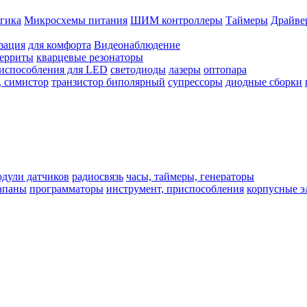
гика
Микросхемы питания
ШИМ контроллеры
Таймеры
Драйве
зация
для комфорта
Видеонаблюдение
ферриты
кварцевые резонаторы
испособления для LED
светодиоды
лазеры
оптопара
, симистор
транзистор биполярный
супрессоры
диодные сборки
одули датчиков
радиосвязь
часы, таймеры, генераторы
лапаны
программаторы
инструмент, приспособления
корпусные э