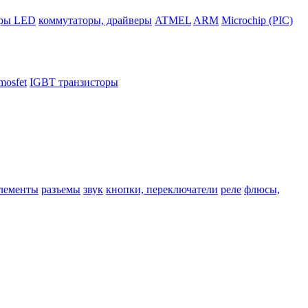
ры LED
коммутаторы, драйверы
ATMEL
ARM
Microchip (PIC)
mosfet
IGBT транзисторы
лементы
разъемы
звук
кнопки, переключатели
реле
флюсы,