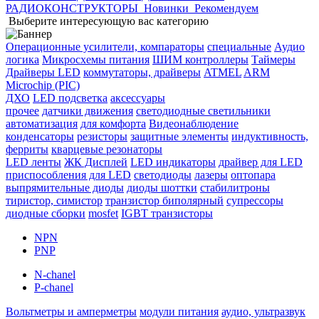
РАДИОКОНСТРУКТОРЫ
Новинки
Рекомендуем
Выберите интересующую вас категорию
Операционные усилители, компараторы
специальные
Аудио
логика
Микросхемы питания
ШИМ контроллеры
Таймеры
Драйверы LED
коммутаторы, драйверы
ATMEL
ARM
Microchip (PIC)
ДХО
LED подсветка
аксессуары
прочее
датчики движения
светодиодные светильники
автоматизация
для комфорта
Видеонаблюдение
конденсаторы
резисторы
защитные элементы
индуктивность,
ферриты
кварцевые резонаторы
LED ленты
ЖК Дисплей
LED индикаторы
драйвер для LED
приспособления для LED
светодиоды
лазеры
оптопара
выпрямительные диоды
диоды шоттки
стабилитроны
тиристор, симистор
транзистор биполярный
супрессоры
диодные сборки
mosfet
IGBT транзисторы
NPN
PNP
N-chanel
P-chanel
Вольтметры и амперметры
модули питания
аудио, ультразвук