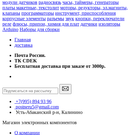
модули датчиков
радиосвязь
часы, таймеры, генераторы
платы макетные, текстолит
моторы, редукторы, эл.магниты,
клапаны
программаторы
инструмент, приспособления
корпусные элементы
разъемы
звук
кнопки, переключатели
реле
флюсы, припои, химия для плат
датчики
изоляторы
Arduino
Наборы для сборки
Главная
доставка
Почта России.
ТК CDEK
Бесплатная доставка при заказе от 3000р.
+7(995) 894 93 96
postneru5@gmail.com
Усть-Абаканский р-н, Калинино
Магазин электронных компонентов
О компании