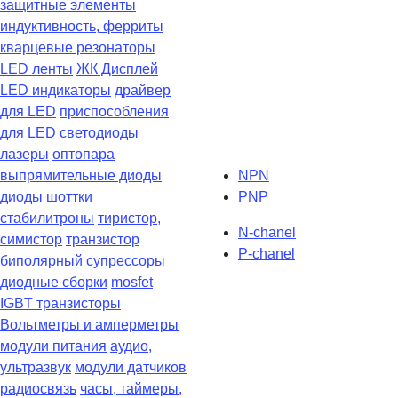
защитные элементы
индуктивность, ферриты
кварцевые резонаторы
LED ленты
ЖК Дисплей
LED индикаторы
драйвер
для LED
приспособления
для LED
светодиоды
лазеры
оптопара
выпрямительные диоды
NPN
диоды шоттки
PNP
стабилитроны
тиристор,
N-chanel
симистор
транзистор
P-chanel
биполярный
супрессоры
диодные сборки
mosfet
IGBT транзисторы
Вольтметры и амперметры
модули питания
аудио,
ультразвук
модули датчиков
радиосвязь
часы, таймеры,