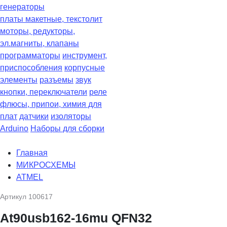
генераторы
платы макетные, текстолит
моторы, редукторы,
эл.магниты, клапаны
программаторы
инструмент,
приспособления
корпусные
элементы
разъемы
звук
кнопки, переключатели
реле
флюсы, припои, химия для
плат
датчики
изоляторы
Arduino
Наборы для сборки
Главная
МИКРОСХЕМЫ
ATMEL
Артикул
100617
At90usb162-16mu QFN32