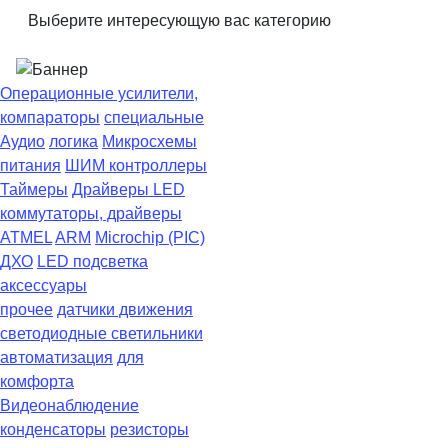
Выберите интересующую вас категорию
Операционные усилители,
компараторы
специальные
Аудио
логика
Микросхемы
питания
ШИМ контроллеры
Таймеры
Драйверы LED
коммутаторы, драйверы
ATMEL
ARM
Microchip (PIC)
ДХО
LED подсветка
аксессуары
прочее
датчики движения
светодиодные светильники
автоматизация
для
комфорта
Видеонаблюдение
конденсаторы
резисторы