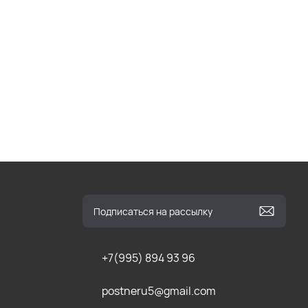
+7(995) 894 93 96
postneru5@gmail.com