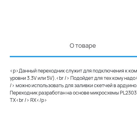
О товаре
<p>Данный переходник служит для подключения к ко
уровни 3.3V или 5V).<br /> Подойдет для тех кому над
/> можно использовать для заливки скетчей в ардуин
Переходник разработан на основе микросхемы PL2303HX
TX<br /> RX</p>