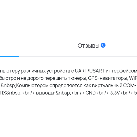
Отзывы
0
мпьютеру различных устройств с UART/USART интерфейсом
о быстро и не дорого перешить тюнеры, GPS-навигаторы, WiF
о.&nbsp;Компьютером определяется как виртуальный COM-п
&nbsp;<br /> выводы:&nbsp;<br /> GND<br /> 3.3V<br /> 5