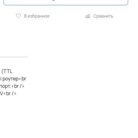
В избранное
Сравнить
 (TTL
i роутер<br
орт.<br />
V<br />